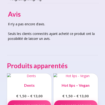
Avis
Il n’y a pas encore d’avis.
Seuls les clients connectés ayant acheté ce produit ont la
possibilité de laisser un avis.
Produits apparentés
Dents
Hot lips – Vegan
€
1,50
–
€
13,00
Price
€
1,50
–
€
13,00
Price
range:
This
range:
This