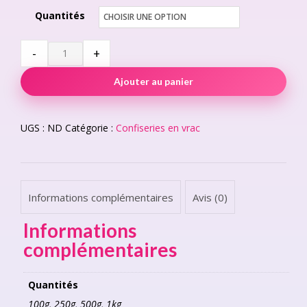
Quantités
€ 1,50
through
Sweets
-
+
Frogs
€ 13,00
Ajouter au panier
quantity
UGS :
ND
Catégorie :
Confiseries en vrac
Informations complémentaires
Avis (0)
Informations
complémentaires
Quantités
100g, 250g, 500g, 1kg