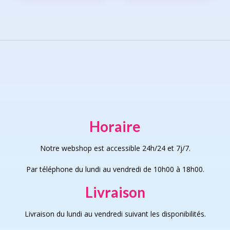
page
variants.
varia
The
The
options
opti
may
may
be
be
chosen
chos
on
on
the
the
product
prod
page
page
Horaire
Notre webshop est accessible 24h/24 et 7j/7.
Par téléphone du lundi au vendredi de 10h00 à 18h00.
Livraison
Livraison du lundi au vendredi suivant les disponibilités.