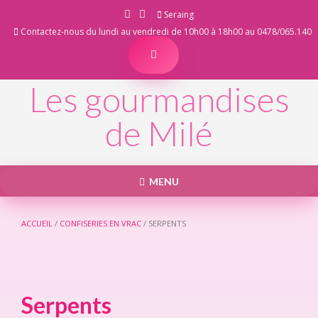
Skip
Seraing
to
Contactez-nous du lundi au vendredi de 10h00 à 18h00 au 0478/065.140
content
Les gourmandises
de Milé
MENU
ACCUEIL
/
CONFISERIES EN VRAC
/ SERPENTS
Serpents