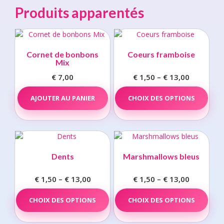
Produits apparentés
Cornet de bonbons
Coeurs framboise
Mix
€
7,00
€
1,50
–
€
13,00
Price
range:
This
AJOUTER AU PANIER
CHOIX DES OPTIONS
prod
€ 1,50
has
through
multi
€ 13,00
varia
The
opti
Dents
Marshmallows bleus
may
be
€
1,50
–
€
13,00
Price
€
1,50
–
€
13,00
Price
chos
range:
This
range:
This
on
CHOIX DES OPTIONS
product
CHOIX DES OPTIONS
prod
€ 1,50
€ 1,50
the
has
has
through
through
prod
multiple
multi
€ 13,00
€ 13,00