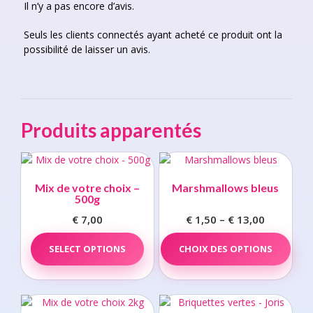
Il n’y a pas encore d’avis.
Seuls les clients connectés ayant acheté ce produit ont la
possibilité de laisser un avis.
Produits apparentés
Mix de votre choix –
Marshmallows bleus
500g
€
7,00
€
1,50
–
€
13,00
Price
range:
This
SELECT OPTIONS
CHOIX DES OPTIONS
prod
€ 1,50
has
through
multi
€ 13,00
varia
The