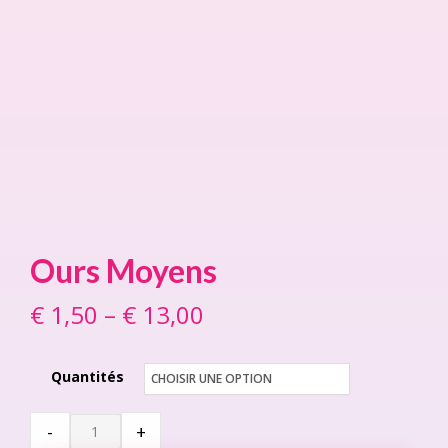
Ours Moyens
€
1,50
–
€
13,00
Price
range:
Quantités
€ 1,50
through
Ours
-
+