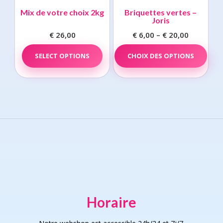
opti
Mix de votre choix 2kg
Briquettes vertes –
may
Joris
be
€
26,00
€
6,00
–
€
20,00
Price
chos
range:
This
on
SELECT OPTIONS
CHOIX DES OPTIONS
prod
€ 6,00
the
has
through
prod
multi
€ 20,00
page
varia
The
opti
may
be
chos
on
the
prod
page
Horaire