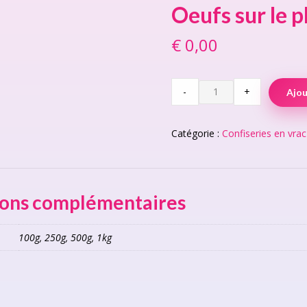
Oeufs sur le p
€
0,00
Oeufs
-
+
Ajou
sur
le
plat
Catégorie :
Confiseries en vrac
quantity
ions complémentaires
100g, 250g, 500g, 1kg