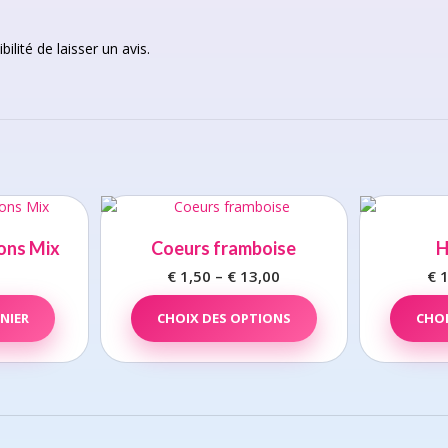
ilité de laisser un avis.
ons Mix
Coeurs framboise
H
€
1,50
–
€
13,00
Price
€
1
range:
This
NIER
CHOIX DES OPTIONS
product
CHOI
€ 1,50
has
through
multiple
€ 13,00
variants.
The
options
may