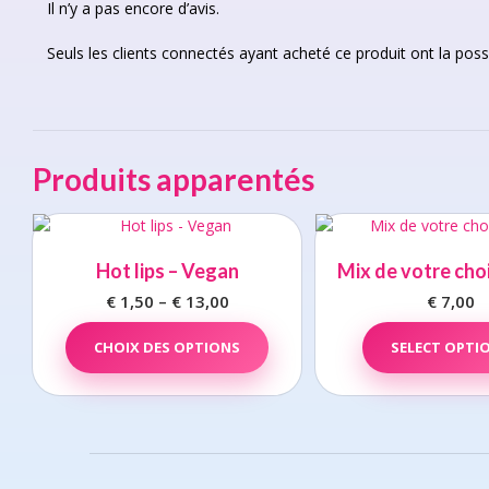
Il n’y a pas encore d’avis.
Seuls les clients connectés ayant acheté ce produit ont la possib
Produits apparentés
Hot lips – Vegan
Mix de votre cho
€
1,50
–
€
13,00
Price
€
7,00
range:
This
CHOIX DES OPTIONS
product
SELECT OPTI
€ 1,50
has
through
multiple
€ 13,00
variants.
The
options
may