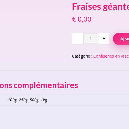
Fraises géant
€
0,00
Fraises
-
+
Ajou
géantes
(Vegan)
quantity
Catégorie :
Confiseries en vrac
ions complémentaires
100g, 250g, 500g, 1kg