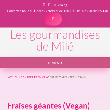
Skip
Seraing
to
Contactez-nous du lundi au vendredi de 10h00 à 18h00 au 0478/065.140
content
Les gourmandises
de Milé
MENU
ACCUEIL
/
CONFISERIES EN VRAC
/ FRAISES GÉANTES (VEGAN)
Fraises géantes (Vegan)