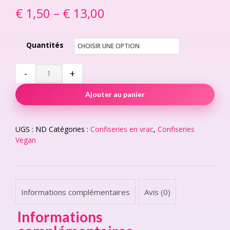
€
1,50
–
€
13,00
Price
range:
Quantités
€ 1,50
through
Fraises
-
+
géantes
€ 13,00
Ajouter au panier
(Vegan)
quantity
UGS :
ND
Catégories :
Confiseries en vrac
,
Confiseries
Vegan
Informations complémentaires
Avis (0)
Informations