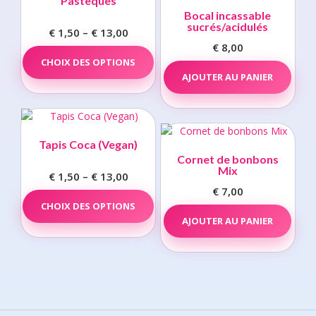
Pastèques
Bocal incassable
sucrés/acidulés
€
1,50
–
€
13,00
Price
€
8,00
range:
This
CHOIX DES OPTIONS
product
€ 1,50
has
AJOUTER AU PANIER
through
multiple
€ 13,00
variants.
The
options
Tapis Coca (Vegan)
may
Cornet de bonbons
be
Mix
€
1,50
–
€
13,00
Price
chosen
€
7,00
range:
This
on
CHOIX DES OPTIONS
product
€ 1,50
the
has
AJOUTER AU PANIER
through
product
multiple
€ 13,00
page
variants.
The
options
may
be