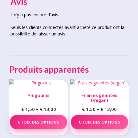
Avis
Il n’y a pas encore d’avis.
Seuls les clients connectés ayant acheté ce produit ont la
possibilité de laisser un avis.
Produits apparentés
Pingouins
Fraises géantes
(Vegan)
€
1,50
–
€
13,00
Price
€
1,50
–
€
13,00
Price
range:
This
range:
This
CHOIX DES OPTIONS
product
CHOIX DES OPTIONS
prod
€ 1,50
€ 1,50
has
has
through
through
multiple
multi
€ 13,00
€ 13,00