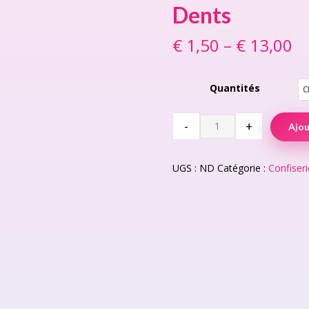
Dents
€
1,50
–
€
13,00
Pr
ra
Quantités
€ 
t
Dents
-
+
Ajou
quantit
€ 
UGS :
ND
Catégorie :
Confiseri