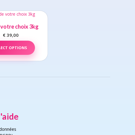
 votre choix 3kg
€
39,00
LECT OPTIONS
'aide
 données