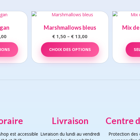
egan
Marshmallows bleus
Mix de
,00
Price
€
1,50
–
€
13,00
Price
range:
This
range:
This
TIONS
product
CHOIX DES OPTIONS
product
SE
€ 1,50
€ 1,50
has
has
through
through
multiple
multiple
€ 13,00
€ 13,00
variants.
variants.
The
The
options
options
may
may
be
be
chosen
chosen
on
on
the
the
oraire
Livraison
Centre d
product
product
page
page
hop est accessible
Livraison du lundi au vendredi
Protection des