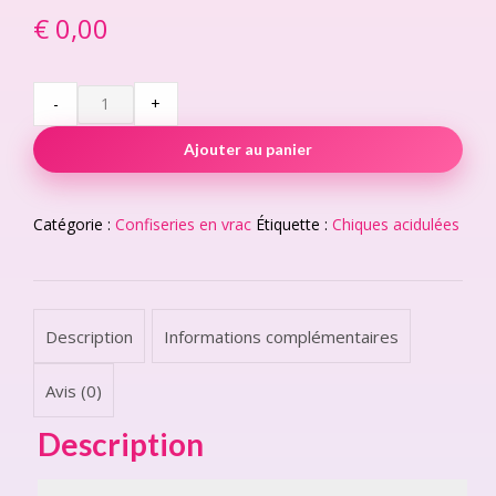
€
0,00
Cola
-
+
Tête
de
Ajouter au panier
Mort
Citrique
quantity
Catégorie :
Confiseries en vrac
Étiquette :
Chiques acidulées
Description
Informations complémentaires
Avis (0)
Description