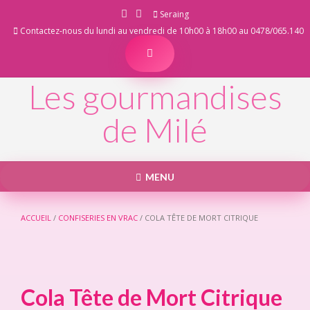
Skip
Seraing
to
Contactez-nous du lundi au vendredi de 10h00 à 18h00 au 0478/065.140
content
Les gourmandises
de Milé
MENU
ACCUEIL
/
CONFISERIES EN VRAC
/ COLA TÊTE DE MORT CITRIQUE
Cola Tête de Mort Citrique