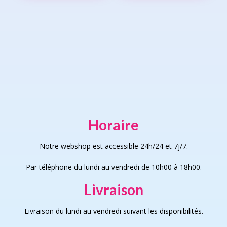
page
varia
The
opti
may
be
chos
on
the
prod
page
Horaire
Notre webshop est accessible 24h/24 et 7j/7.
Par téléphone du lundi au vendredi de 10h00 à 18h00.
Livraison
Livraison du lundi au vendredi suivant les disponibilités.