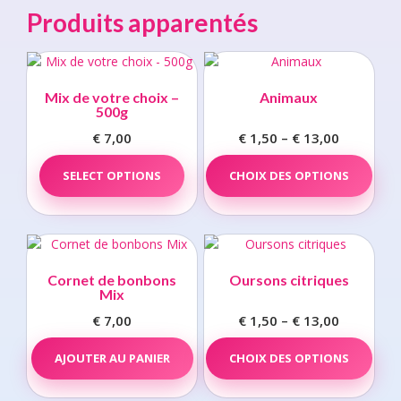
Produits apparentés
Mix de votre choix –
Animaux
500g
€
7,00
€
1,50
–
€
13,00
Price
range:
This
SELECT OPTIONS
CHOIX DES OPTIONS
prod
€ 1,50
has
through
multi
€ 13,00
varia
The
opti
Cornet de bonbons
Oursons citriques
may
Mix
be
€
7,00
€
1,50
–
€
13,00
Price
chos
range:
This
on
AJOUTER AU PANIER
CHOIX DES OPTIONS
prod
€ 1,50
the
has
through
prod
multi
€ 13,00