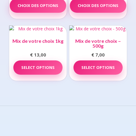
CHOIX DES OPTIONS
product
CHOIX DES OPTIONS
prod
€ 1,50
€ 1,50
has
has
through
through
multiple
multi
€ 13,00
€ 13,00
variants.
varia
The
The
options
opti
Mix de votre choix 1kg
Mix de votre choix –
may
may
500g
be
be
€
13,00
€
7,00
chosen
chos
on
on
SELECT OPTIONS
SELECT OPTIONS
the
the
product
prod
page
page