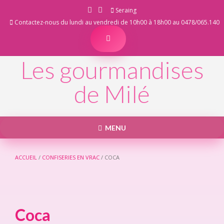
Skip
Seraing
to
Contactez-nous du lundi au vendredi de 10h00 à 18h00 au 0478/065.140
content
Les gourmandises
de Milé
MENU
ACCUEIL
/
CONFISERIES EN VRAC
/ COCA
Coca