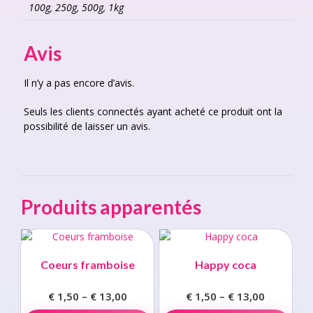
100g, 250g, 500g, 1kg
Avis
Il n’y a pas encore d’avis.
Seuls les clients connectés ayant acheté ce produit ont la
possibilité de laisser un avis.
Produits apparentés
Coeurs framboise
Happy coca
€
1,50
–
€
13,00
Price
€
1,50
–
€
13,00
Price
range:
This
range:
This