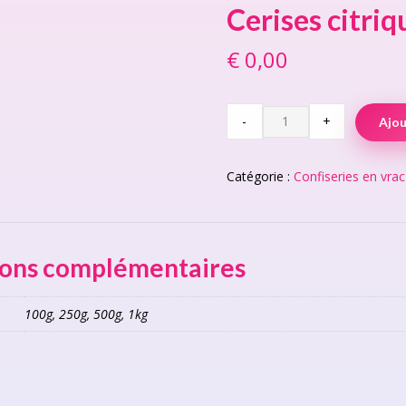
Cerises citriq
€
0,00
Cerises
-
+
Ajou
citriques
(Vegan)
quantity
Catégorie :
Confiseries en vrac
ions complémentaires
100g, 250g, 500g, 1kg