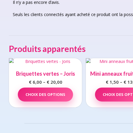
Il n’y a pas encore d’avis.
Seuls les clients connectés ayant acheté ce produit ont la possib
Produits apparentés
Briquettes vertes – Joris
Mini anneaux frui
€
6,00
–
€
20,00
Price
€
1,50
–
€
13
range:
This
CHOIX DES OPTIONS
product
CHOIX DES OP
€ 6,00
has
through
multiple
€ 20,00
variants.
The
options
may