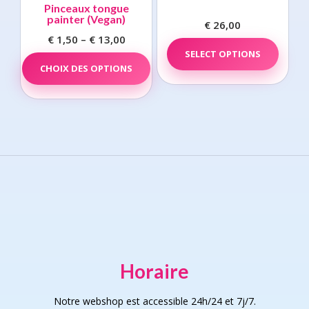
may
may
Pinceaux tongue
be
be
painter (Vegan)
€
26,00
chosen
chos
€
1,50
–
€
13,00
Price
on
on
range:
This
SELECT OPTIONS
the
the
CHOIX DES OPTIONS
product
€ 1,50
product
prod
has
through
page
page
multiple
€ 13,00
variants.
The
options
may
be
chosen
on
the
product
page
Horaire
Notre webshop est accessible 24h/24 et 7j/7.