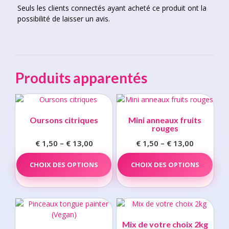
Seuls les clients connectés ayant acheté ce produit ont la
possibilité de laisser un avis.
Produits apparentés
Oursons citriques
Mini anneaux fruits
rouges
€
1,50
–
€
13,00
Price
€
1,50
–
€
13,00
Price
range:
This
range:
This
CHOIX DES OPTIONS
product
CHOIX DES OPTIONS
prod
€ 1,50
€ 1,50
has
has
through
through
multiple
multi
€ 13,00
€ 13,00
variants.
varia
The
The
options
opti
Mix de votre choix 2kg